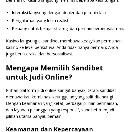
Bermain di kasino langsung memiliki beberapa keuntungan:
Interaksi langsung dengan dealer dan pemain lain.
Pengalaman yang lebih realistis.
Peluang untuk belajar strategi dari pemain berpengalaman.
Kasino langsung di sandibet membawa keasyikan permainan
kasino ke level berikutnya. Anda tidak hanya bermain; Anda
juga berinteraksi dan bersosialisasi.
Mengapa Memilih Sandibet
untuk Judi Online?
Pilihan platform judi online sangat banyak, tetapi sandibet
menawarkan kombinasi keunggulan yang sulit ditandingi.
Dengan keamanan yang ketat, berbagai pilihan permainan,
dan layanan pelanggan yang responsif, sandibet menjadi
pilihan utama banyak pemain.
Keamanan dan Kepercayaan