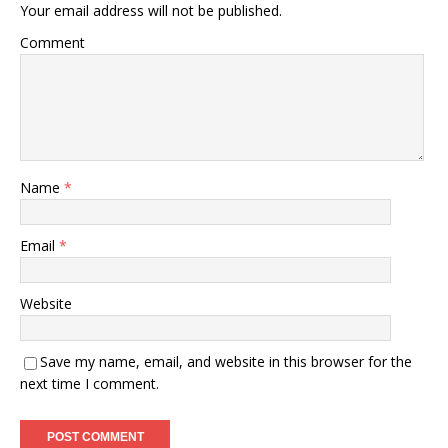
Your email address will not be published.
Comment
Name
*
Email
*
Website
Save my name, email, and website in this browser for the
next time I comment.