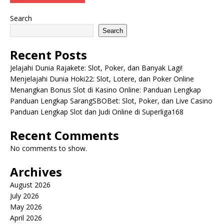
Search
Search
Recent Posts
Jelajahi Dunia Rajakete: Slot, Poker, dan Banyak Lagi!
Menjelajahi Dunia Hoki22: Slot, Lotere, dan Poker Online
Menangkan Bonus Slot di Kasino Online: Panduan Lengkap
Panduan Lengkap SarangSBOBet: Slot, Poker, dan Live Casino
Panduan Lengkap Slot dan Judi Online di Superliga168
Recent Comments
No comments to show.
Archives
August 2026
July 2026
May 2026
April 2026