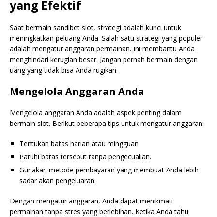
yang Efektif
Saat bermain sandibet slot, strategi adalah kunci untuk
meningkatkan peluang Anda. Salah satu strategi yang populer
adalah mengatur anggaran permainan. Ini membantu Anda
menghindari kerugian besar. Jangan pernah bermain dengan
uang yang tidak bisa Anda rugikan.
Mengelola Anggaran Anda
Mengelola anggaran Anda adalah aspek penting dalam
bermain slot. Berikut beberapa tips untuk mengatur anggaran:
Tentukan batas harian atau mingguan.
Patuhi batas tersebut tanpa pengecualian.
Gunakan metode pembayaran yang membuat Anda lebih
sadar akan pengeluaran.
Dengan mengatur anggaran, Anda dapat menikmati
permainan tanpa stres yang berlebihan. Ketika Anda tahu