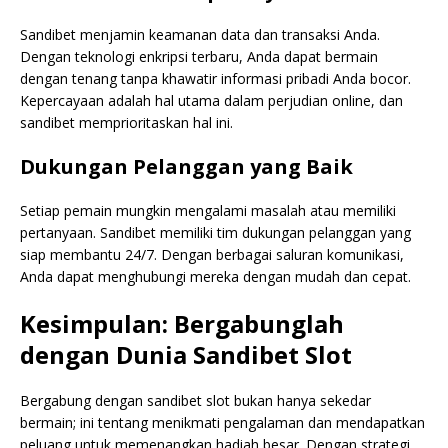
Sandibet menjamin keamanan data dan transaksi Anda.
Dengan teknologi enkripsi terbaru, Anda dapat bermain
dengan tenang tanpa khawatir informasi pribadi Anda bocor.
Kepercayaan adalah hal utama dalam perjudian online, dan
sandibet memprioritaskan hal ini.
Dukungan Pelanggan yang Baik
Setiap pemain mungkin mengalami masalah atau memiliki
pertanyaan. Sandibet memiliki tim dukungan pelanggan yang
siap membantu 24/7. Dengan berbagai saluran komunikasi,
Anda dapat menghubungi mereka dengan mudah dan cepat.
Kesimpulan: Bergabunglah
dengan Dunia Sandibet Slot
Bergabung dengan sandibet slot bukan hanya sekedar
bermain; ini tentang menikmati pengalaman dan mendapatkan
peluang untuk memenangkan hadiah besar. Dengan strategi